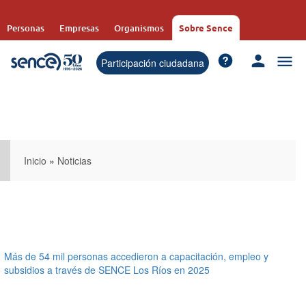
Pasar
al
Personas
Empresas
Organismos
Sobre Sence
contenido
principal
Participación ciudadana
Inicio
»
Noticias
Más de 54 mil personas accedieron a capacitación, empleo y
subsidios a través de SENCE Los Ríos en 2025