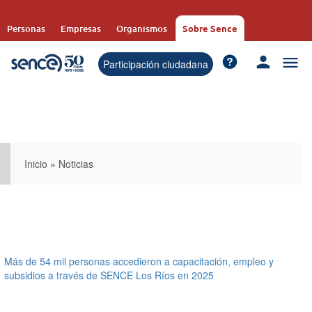
Pasar
al
Personas
Empresas
Organismos
Sobre Sence
contenido
principal
Participación ciudadana
Inicio
»
Noticias
Más de 54 mil personas accedieron a capacitación, empleo y
subsidios a través de SENCE Los Ríos en 2025