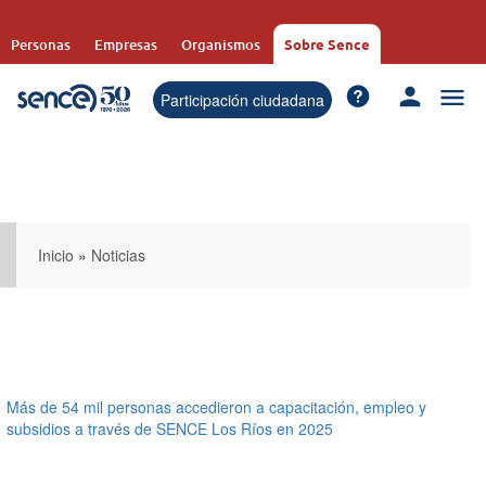
Pasar
al
Personas
Empresas
Organismos
Sobre Sence
contenido
principal
Participación ciudadana
Inicio
»
Noticias
Más de 54 mil personas accedieron a capacitación, empleo y
subsidios a través de SENCE Los Ríos en 2025