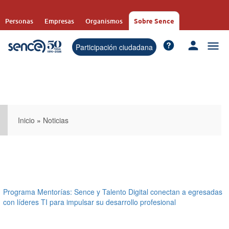
Pasar
al
Personas
Empresas
Organismos
Sobre Sence
contenido
principal
Participación ciudadana
Inicio
»
Noticias
Programa Mentorías: Sence y Talento Digital conectan a egresadas
con líderes TI para impulsar su desarrollo profesional