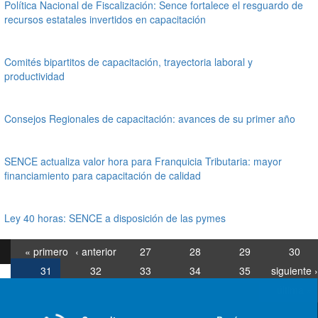
Política Nacional de Fiscalización: Sence fortalece el resguardo de
recursos estatales invertidos en capacitación
Comités bipartitos de capacitación, trayectoria laboral y
productividad
Consejos Regionales de capacitación: avances de su primer año
SENCE actualiza valor hora para Franquicia Tributaria: mayor
financiamiento para capacitación de calidad
Ley 40 horas: SENCE a disposición de las pymes
« primero
‹ anterior
27
28
29
30
31
32
33
34
35
siguiente ›
última »