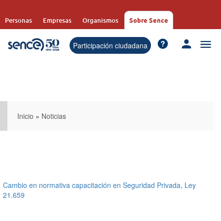
Pasar
al
Personas
Empresas
Organismos
Sobre Sence
contenido
principal
Participación ciudadana
Inicio
»
Noticias
Cambio en normativa capacitación en Seguridad Privada, Ley
21.659