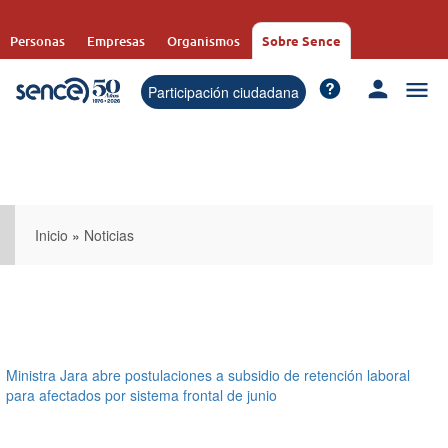
Pasar
al
Personas
Empresas
Organismos
Sobre Sence
contenido
principal
Participación ciudadana
Inicio
»
Noticias
Ministra Jara abre postulaciones a subsidio de retención laboral
para afectados por sistema frontal de junio