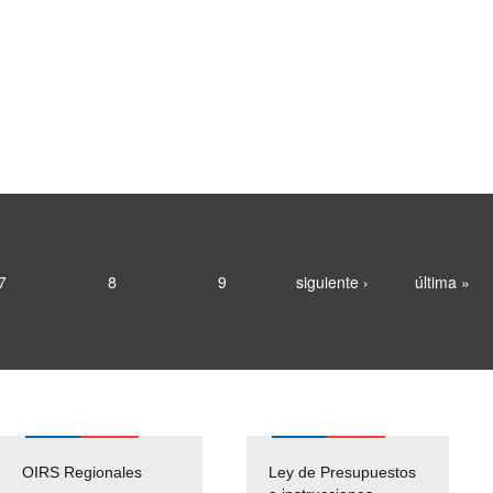
7
8
9
siguiente ›
última »
OIRS Regionales
Ley de Presupuestos