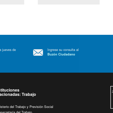
(Servicio Civil)
Ley Lobby
 a jueves de
Ingrese su consulta al
Buzón Ciudadano
.
stituciones
lacionadas: Trabajo
isterio del Trabajo y Previsión Social
secretaría del Trabajo