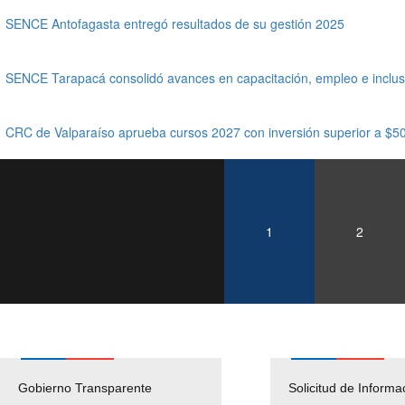
SENCE Antofagasta entregó resultados de su gestión 2025
SENCE Tarapacá consolidó avances en capacitación, empleo e inclus
CRC de Valparaíso aprueba cursos 2027 con inversión superior a $50
1
2
Gobierno Transparente
Pago Proveedores
Solicitud de Informa