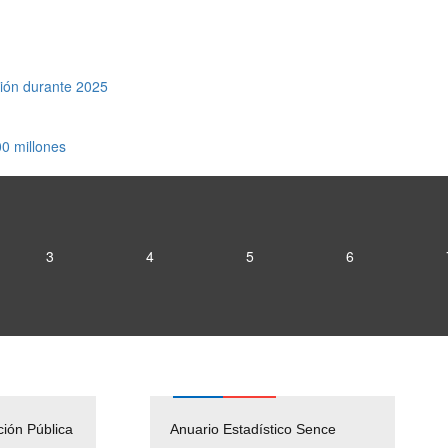
ión durante 2025
0 millones
3
4
5
6
ción Pública
Empleos Públicos
Anuario Estadístico Sence
Solicitud Audiencias y