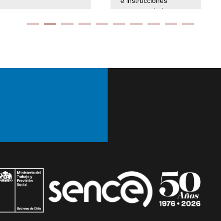
e instrucciones
presuspuetarias
Ir arriba