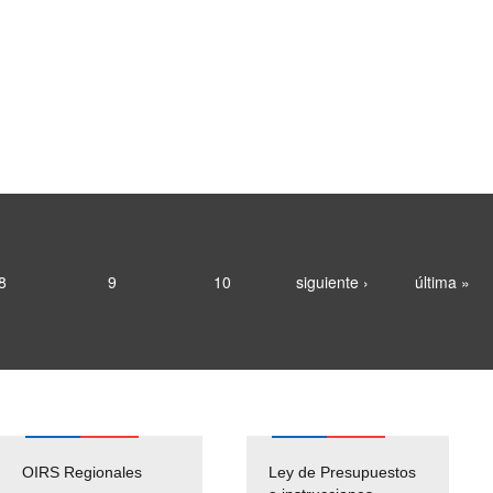
8
9
10
siguiente ›
última »
OIRS Regionales
Ley de Presupuestos