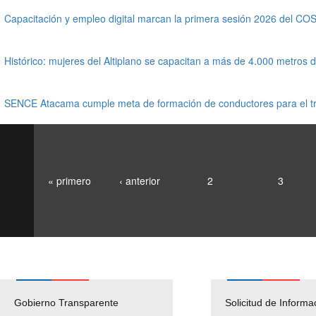
Capacitación y empleo digital marcan la primera sesión 2026 del 
Histórico: mujeres del Altiplano se capacitan a más de 4.000 metros 
SENCE Atacama cumple meta de formación de conductores para el tr
« primero
‹ anterior
2
3
Gobierno Transparente
Pago Proveedores
Solicitud de Informa