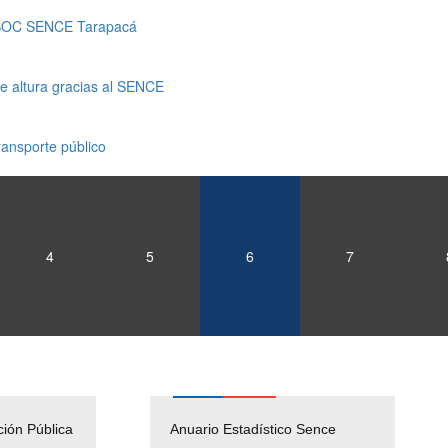
COSOC SENCE Tarapacá
de altura gracias al SENCE
ansporte público
4
5
6
7
ción Pública
Empleos Públicos
Anuario Estadístico Sence
Solicitud Audiencias y