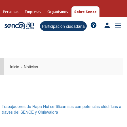
Pasar
al
Personas
Empresas
Organismos
Sobre Sence
contenido
principal
Participación ciudadana
Inicio
»
Noticias
Trabajadores de Rapa Nui certifican sus competencias eléctricas a
través del SENCE y ChileValora