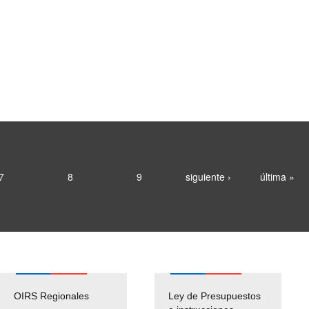
7
8
9
siguiente ›
última »
OIRS Regionales
Ley de Presupuestos