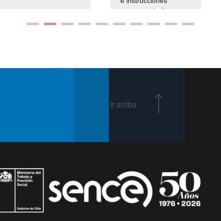
e instrucciones
presuspuetarias
Ir arriba