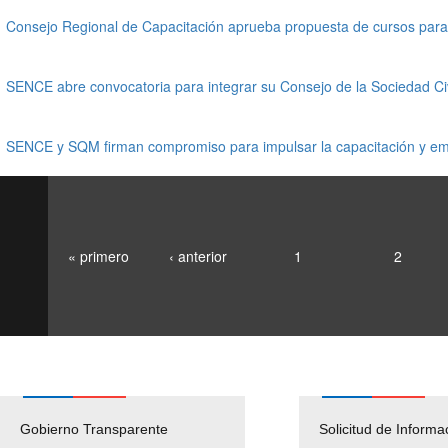
Consejo Regional de Capacitación aprueba propuesta de cursos para f
SENCE abre convocatoria para integrar su Consejo de la Sociedad Ci
SENCE y SQM firman compromiso para impulsar la capacitación y emp
« primero
‹ anterior
1
2
Gobierno Transparente
Pago Proveedores
Solicitud de Informa