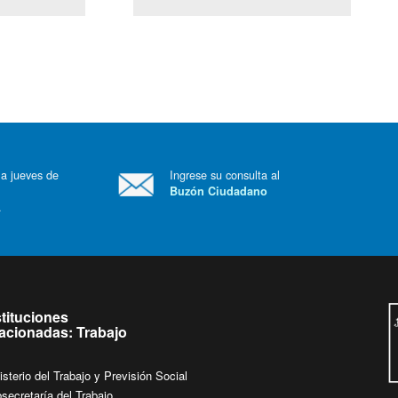
(Servicio Civil)
Ley Lobby
 a jueves de
Ingrese su consulta al
Buzón Ciudadano
.
stituciones
lacionadas: Trabajo
isterio del Trabajo y Previsión Social
secretaría del Trabajo