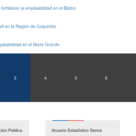
ortalecer la empleabilidad en el Biobío
vil en la Región de Coquimbo
leabilidad en el Norte Grande
3
4
5
6
ción Pública
Empleos Públicos
Anuario Estadístico Sence
Solicitud Audiencias y