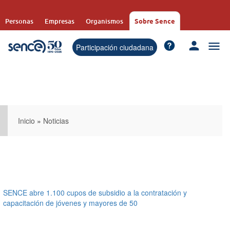
Pasar
al
Personas
Empresas
Organismos
Sobre Sence
contenido
principal
Participación ciudadana
Inicio
»
Noticias
SENCE abre 1.100 cupos de subsidio a la contratación y
capacitación de jóvenes y mayores de 50