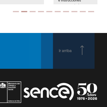
e instrucciones
presuspuetarias
Ir arriba