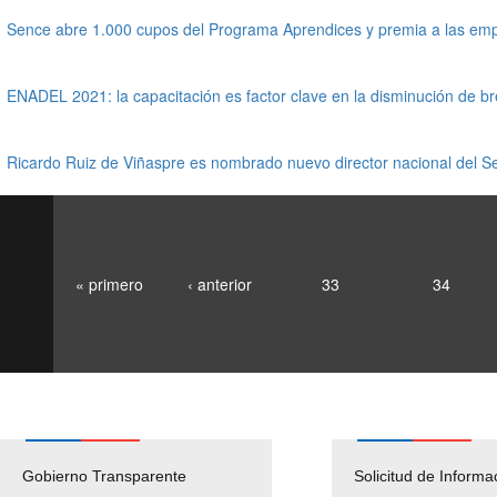
Sence abre 1.000 cupos del Programa Aprendices y premia a las empr
ENADEL 2021: la capacitación es factor clave en la disminución de br
Ricardo Ruiz de Viñaspre es nombrado nuevo director nacional del S
« primero
‹ anterior
33
34
Gobierno Transparente
Pago Proveedores
Solicitud de Informa