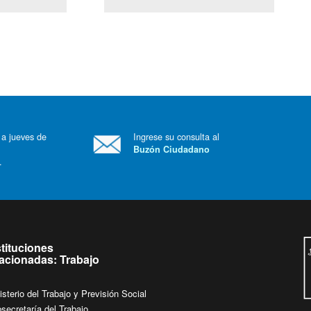
(Servicio Civil)
Ley Lobby
 a jueves de
Ingrese su consulta al
Buzón Ciudadano
.
stituciones
lacionadas: Trabajo
isterio del Trabajo y Previsión Social
secretaría del Trabajo