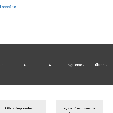
 beneficio
39
40
41
siguiente ›
última »
OIRS Regionales
Ley de Presupuestos