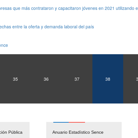
esas que más contrataron y capacitaron jóvenes en 2021 utilizando el
echas entre la oferta y demanda laboral del país
ence
35
36
37
38
ción Pública
Empleos Públicos
Anuario Estadístico Sence
Solicitud Audiencias y