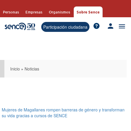
Pasar
al
Personas
Empresas
Organismos
Sobre Sence
contenido
principal
Participación ciudadana
Inicio
»
Noticias
Mujeres de Magallanes rompen barreras de género y transforman
su vida gracias a cursos de SENCE