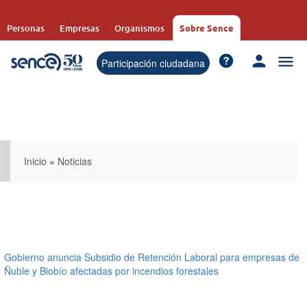
Pasar
al
Personas
Empresas
Organismos
Sobre Sence
contenido
principal
Participación ciudadana
Inicio
»
Noticias
Gobierno anuncia Subsidio de Retención Laboral para empresas de
Ñuble y Biobío afectadas por incendios forestales