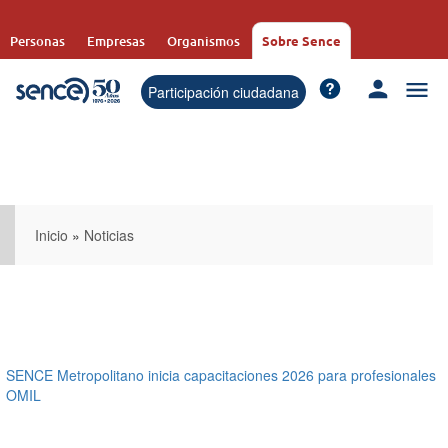
Pasar
al
Personas
Empresas
Organismos
Sobre Sence
contenido
principal
Participación ciudadana
Inicio
»
Noticias
SENCE Metropolitano inicia capacitaciones 2026 para profesionales
OMIL