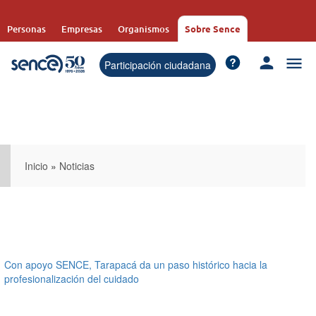
Pasar
al
Personas
Empresas
Organismos
Sobre Sence
contenido
principal
Participación ciudadana
Inicio
»
Noticias
Con apoyo SENCE, Tarapacá da un paso histórico hacia la
profesionalización del cuidado