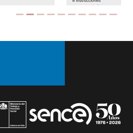
e instrucciones
presuspuetarias
Ir arriba