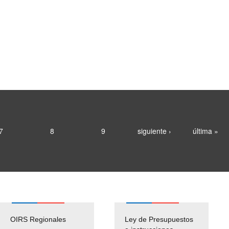
7
8
9
siguiente ›
última »
OIRS Regionales
Ley de Presupuestos