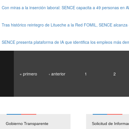
Con miras a la inserción laboral: SENCE capacita a 49 personas en Al
Tras histórico reintegro de Litueche a la Red FOMIL, SENCE alcanza
SENCE presenta plataforma de IA que identifica los empleos más d
« primero
‹ anterior
1
2
Gobierno Transparente
Pago Proveedores
Solicitud de Informa