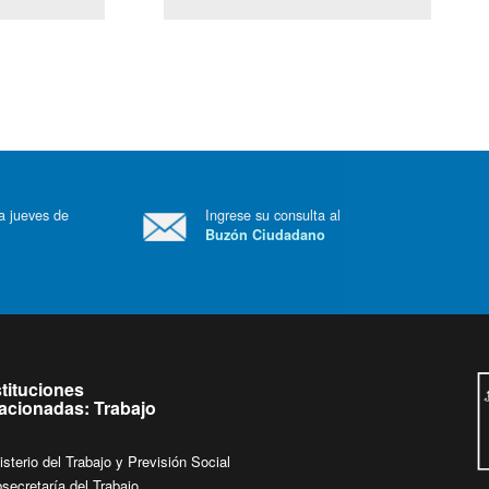
(Servicio Civil)
Ley Lobby
 a jueves de
Ingrese su consulta al
Buzón Ciudadano
.
stituciones
lacionadas: Trabajo
isterio del Trabajo y Previsión Social
secretaría del Trabajo