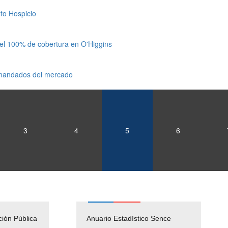
to Hospicio
 el 100% de cobertura en O'Higgins
emandados del mercado
3
4
5
6
ción Pública
Empleos Públicos
Anuario Estadístico Sence
Solicitud Audiencias y