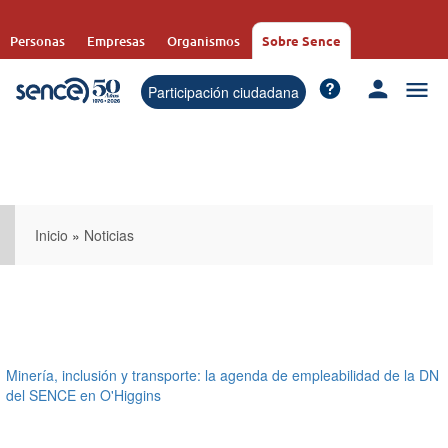
Pasar
al
Personas
Empresas
Organismos
Sobre Sence
contenido
principal
Participación ciudadana
Inicio
»
Noticias
Minería, inclusión y transporte: la agenda de empleabilidad de la DN
del SENCE en O'Higgins