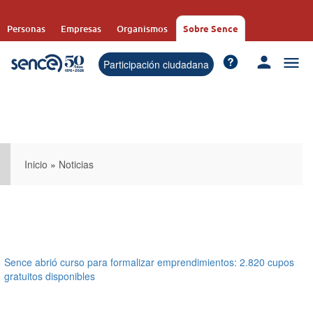
Pasar
al
Personas
Empresas
Organismos
Sobre Sence
contenido
principal
Participación ciudadana
Inicio
»
Noticias
Sence abrió curso para formalizar emprendimientos: 2.820 cupos
gratuitos disponibles