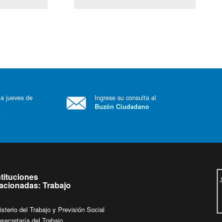
(Servicio Civil)
Ley Lobby
 a jueves de
Ingrese su consulta al
Buzón Ciudadano
.
stituciones
lacionadas: Trabajo
isterio del Trabajo y Previsión Social
secretaría del Trabajo