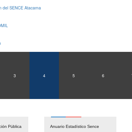
ción del SENCE Atacama
 OMIL
n
3
4
5
6
ción Pública
Empleos Públicos
Anuario Estadístico Sence
Solicitud Audiencias y