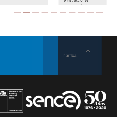
e instrucciones
presuspuetarias
Ir arriba