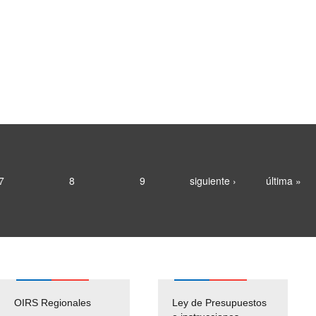
7
8
9
siguiente ›
última »
OIRS Regionales
Ley de Presupuestos