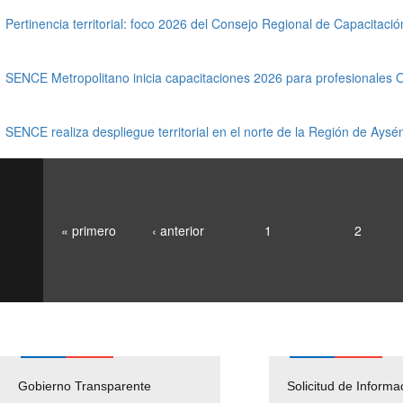
Pertinencia territorial: foco 2026 del Consejo Regional de Capacita
SENCE Metropolitano inicia capacitaciones 2026 para profesionales
SENCE realiza despliegue territorial en el norte de la Región de Aysé
« primero
‹ anterior
1
2
Gobierno Transparente
Pago Proveedores
Solicitud de Informa