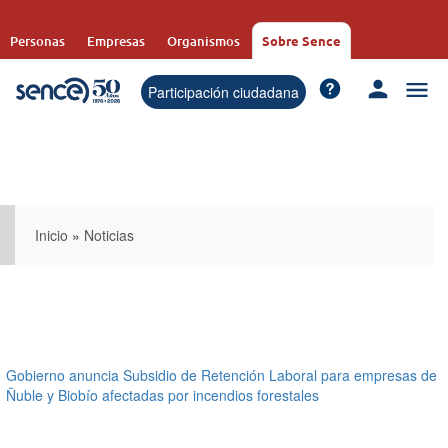
Pasar
al
Personas
Empresas
Organismos
Sobre Sence
contenido
principal
Participación ciudadana
Inicio
»
Noticias
Gobierno anuncia Subsidio de Retención Laboral para empresas de
Ñuble y Biobío afectadas por incendios forestales