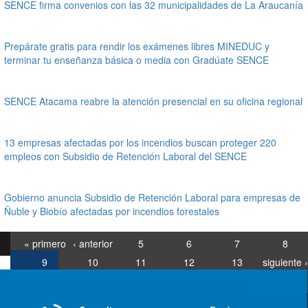
SENCE firma convenios con las 32 municipalidades de La Araucanía
Prepárate gratis para rendir los exámenes libres MINEDUC y
terminar tu enseñanza básica o media con Gradúate SENCE
SENCE Atacama reabre la atención presencial en su oficina regional
13 empresas afectadas por los incendios buscan proteger 220
empleos con Subsidio de Retención Laboral del SENCE
Gobierno anuncia Subsidio de Retención Laboral para empresas de
Ñuble y Biobío afectadas por incendios forestales
« primero
‹ anterior
5
6
7
8
9
10
11
12
13
siguiente ›
última »