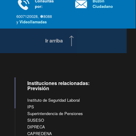
Consultas
Buzón
por:
Ciudadano
6007120028, ✽8088
y
Videollamadas
Ir arriba
Instituciones relacionadas:
Previsión
Instituto de Seguridad Laboral
IPS
Superintendencia de Pensiones
SUSESO
DIPRECA
CAPREDENA