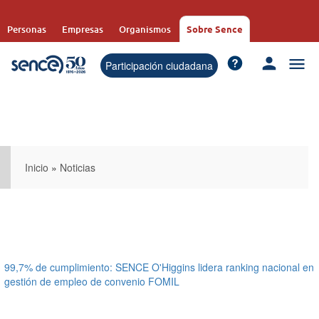
Pasar
al
Personas
Empresas
Organismos
Sobre Sence
contenido
principal
Participación ciudadana
Inicio
»
Noticias
99,7% de cumplimiento: SENCE O'Higgins lidera ranking nacional en
gestión de empleo de convenio FOMIL