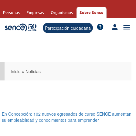
Pasar
al
Personas
Empresas
Organismos
Sobre Sence
contenido
principal
Participación ciudadana
Inicio
»
Noticias
En Concepción: 102 nuevos egresados de curso SENCE aumentan
su empleabilidad y conocimientos para emprender