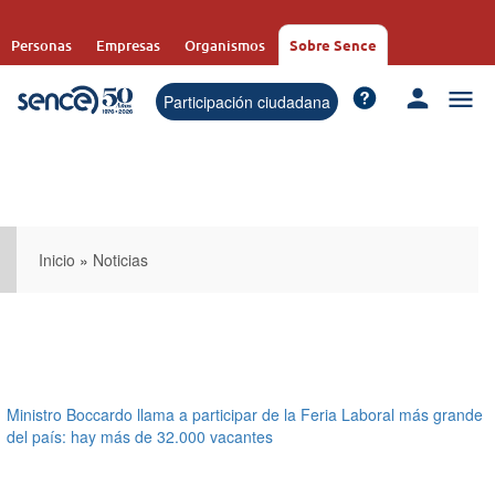
Pasar
al
Personas
Empresas
Organismos
Sobre Sence
contenido
principal
Participación ciudadana
Inicio
»
Noticias
Ministro Boccardo llama a participar de la Feria Laboral más grande
del país: hay más de 32.000 vacantes