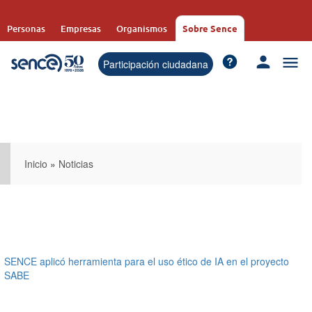
Pasar
al
Personas
Empresas
Organismos
Sobre Sence
contenido
principal
Participación ciudadana
Inicio
»
Noticias
SENCE aplicó herramienta para el uso ético de IA en el proyecto
SABE