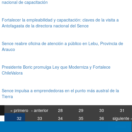
nacional de capacitación
Fortalecer la empleabilidad y capacitación: claves de la visita a
Antofagasta de la directora nacional del Sence
Sence reabre oficina de atención a público en Lebu, Provincia de
Arauco
Presidente Boric promulga Ley que Moderniza y Fortalece
ChileValora
Sence impulsa a emprendedoras en el punto más austral de la
Tierra
« primero
‹ anterior
28
29
30
31
32
33
34
35
36
siguiente ›
última »