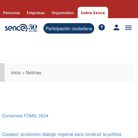
Pasar
al
Personas
Empresas
Organismos
Sobre Sence
contenido
principal
Participación ciudadana
Inicio
»
Noticias
Convenios FOMIL 2024
Copiapó: productivo diálogo regional para construir la política