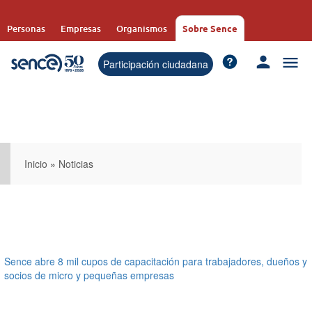
Pasar
al
Personas
Empresas
Organismos
Sobre Sence
contenido
principal
Participación ciudadana
Inicio
»
Noticias
Sence abre 8 mil cupos de capacitación para trabajadores, dueños y
socios de micro y pequeñas empresas