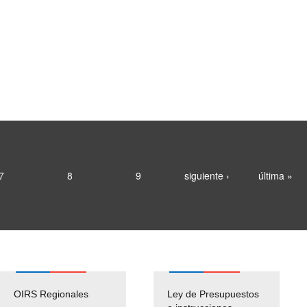
7
8
9
siguiente ›
última »
OIRS Regionales
Ley de Presupuestos