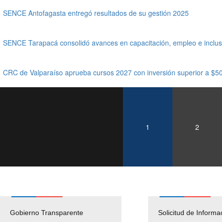
SENCE Antofagasta entregó resultados de su gestión 2025
SENCE Tarapacá consolidó avances en capacitación, empleo e inclus
CRC de Valparaíso aprueba cursos 2027 con inversión superior a $50
1
2
Gobierno Transparente
Pago Proveedores
Solicitud de Informa