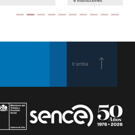
e instrucciones
presuspuetarias
Ir arriba