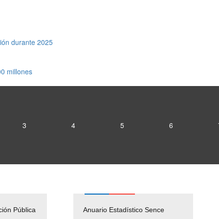
ión durante 2025
0 millones
3
4
5
6
ción Pública
Empleos Públicos
Anuario Estadístico Sence
Solicitud Audiencias y