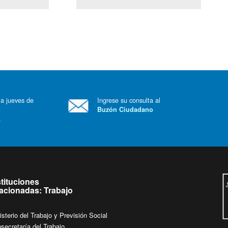
(Servicio Civil)
Ley Lobby
 a jueves de
Ingrese su consulta al
Buzón Ciudadano
.
stituciones
lacionadas: Trabajo
isterio del Trabajo y Previsión Social
secretaría del Trabajo