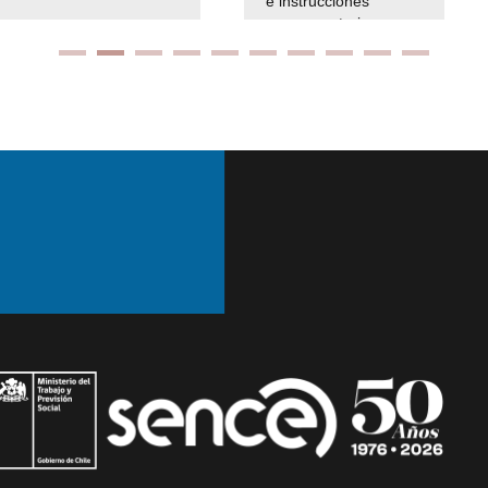
e instrucciones
presuspuetarias
Ir arriba