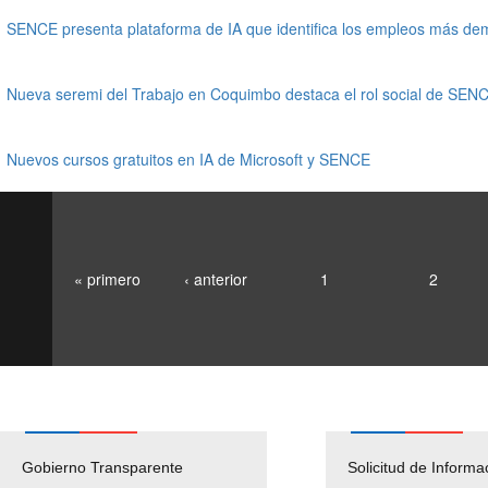
SENCE presenta plataforma de IA que identifica los empleos más d
Nueva seremi del Trabajo en Coquimbo destaca el rol social de SEN
Nuevos cursos gratuitos en IA de Microsoft y SENCE
« primero
‹ anterior
1
2
Gobierno Transparente
Pago Proveedores
Solicitud de Informa