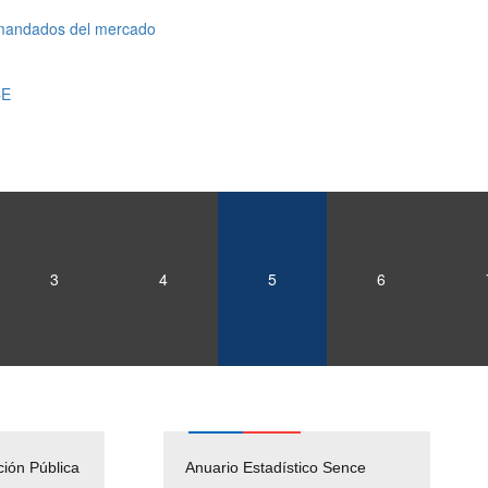
emandados del mercado
CE
3
4
5
6
ción Pública
Empleos Públicos
Anuario Estadístico Sence
Solicitud Audiencias y