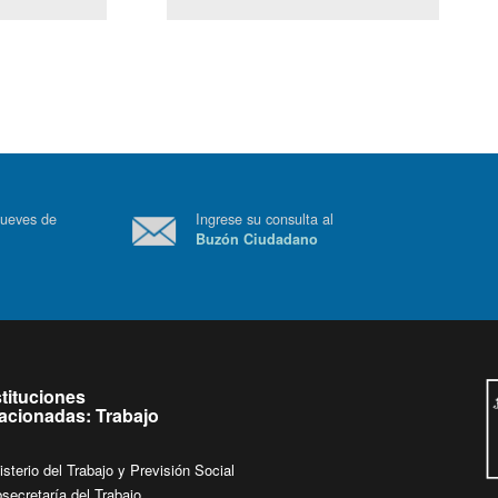
(Servicio Civil)
Ley Lobby
 a jueves de
Ingrese su consulta al
Buzón Ciudadano
.
stituciones
lacionadas: Trabajo
isterio del Trabajo y Previsión Social
secretaría del Trabajo