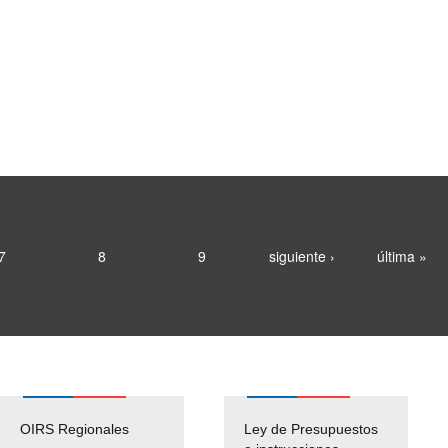
7
8
9
siguiente ›
última »
OIRS Regionales
Ley de Presupuestos