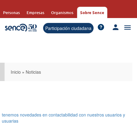
Pasar
al
Personas
Empresas
Organismos
Sobre Sence
contenido
principal
Participación ciudadana
Inicio
»
Noticias
tenemos novedades en contactabilidad con nuestros usuarios y
usuarias