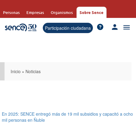
Pasar
al
Personas
Empresas
Organismos
Sobre Sence
contenido
principal
Participación ciudadana
Inicio
»
Noticias
En 2025: SENCE entregó más de 19 mil subsidios y capacitó a ocho
mil personas en Ñuble