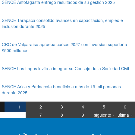
SENCE Antofagasta entregó resultados de su gestión 2025
SENCE Tarapacá consolidó avances en capacitación, empleo e
inclusión durante 2025
CRC de Valparaíso aprueba cursos 2027 con inversión superior a
$500 millones
SENCE Los Lagos invita a integrar su Consejo de la Sociedad Civil
SENCE Arica y Parinacota benefició a más de 19 mil personas
durante 2025
1
2
3
4
5
6
7
8
9
siguiente ›
última »