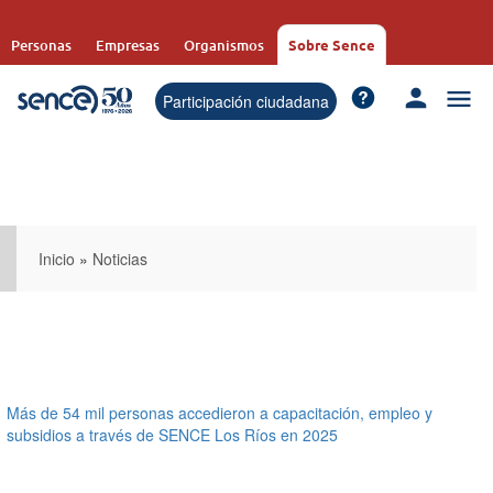
Pasar
al
Personas
Empresas
Organismos
Sobre Sence
contenido
principal
Participación ciudadana
Inicio
»
Noticias
Más de 54 mil personas accedieron a capacitación, empleo y
subsidios a través de SENCE Los Ríos en 2025