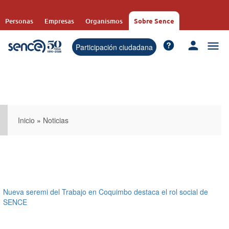
Pasar
al
Personas
Empresas
Organismos
Sobre Sence
contenido
principal
Participación ciudadana
Inicio
»
Noticias
Nueva seremi del Trabajo en Coquimbo destaca el rol social de
SENCE