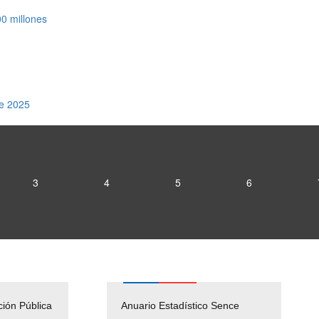
0 millones
te 2025
3
4
5
6
ción Pública
Empleos Públicos
Anuario Estadístico Sence
Solicitud Audiencias y