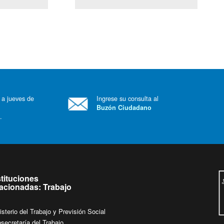
(Servicio Civil)
Ley Lobby
 a jueves de
Ingrese su consulta al
Buzón Ciudadano
.
stituciones
lacionadas: Trabajo
isterio del Trabajo y Previsión Social
secretaría del Trabajo