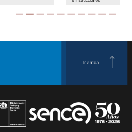
e instrucciones
presuspuetarias
Ir arriba