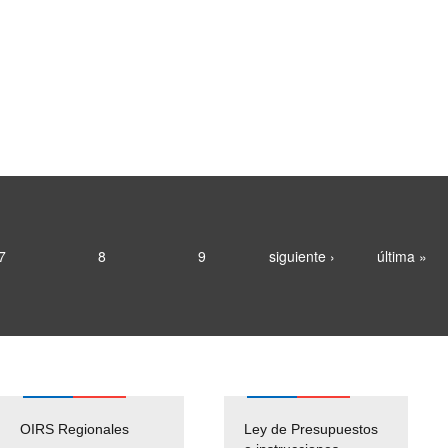
7
8
9
siguiente ›
última »
OIRS Regionales
Ley de Presupuestos