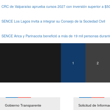
CRC de Valparaíso aprueba cursos 2027 con inversión superior a $50
SENCE Los Lagos invita a integrar su Consejo de la Sociedad Civil
SENCE Arica y Parinacota benefició a más de 19 mil personas duran
1
2
Gobierno Transparente
Pago Proveedores
Solicitud de Informa