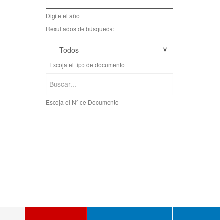
Fecha
Digite el año
Resultados de búsqueda:
Escoja el tipo de documento
Escoja el Nº de Documento