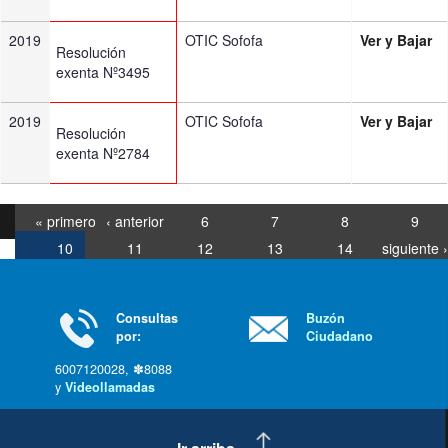
2019
OTIC Sofofa
Ver y Bajar
Resolución
exenta Nº3495
2019
OTIC Sofofa
Ver y Bajar
Resolución
exenta Nº2784
« primero
‹ anterior
6
7
8
9
10
11
12
13
14
siguiente ›
última »
Consultas
Buzón
por:
Ciudadano
6007120028, ✽8088
y
Videollamadas