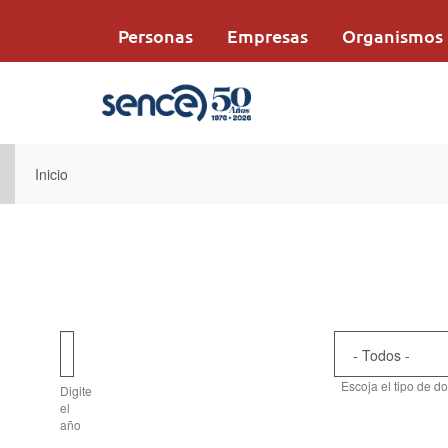
Pasar
al
Personas
Empresas
Organismos
contenido
principal
Inicio
Fecha
Escoja el tipo de 
Digite
el
año