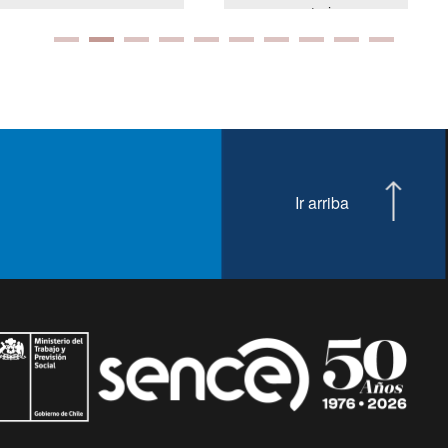
presuspuetarias
Ir arriba