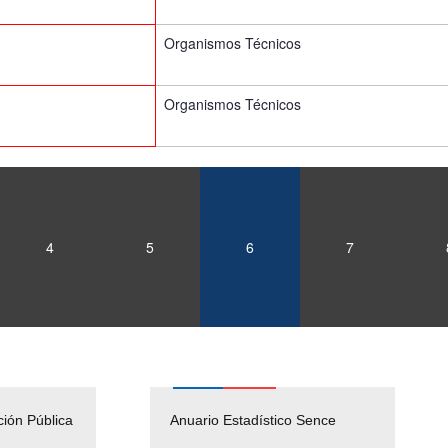
Organismos Técnicos
Organismos Técnicos
4
5
6
7
ción Pública
Empleos Públicos
Anuario Estadístico Sence
Solicitud Audiencias y
(Servicio Civil)
Ley Lobby