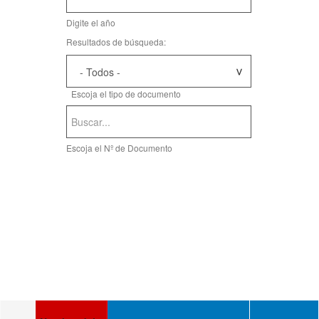
Fecha
Digite el año
Resultados de búsqueda:
Escoja el tipo de documento
Escoja el Nº de Documento