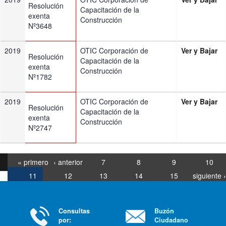
Resolución
Capacitación de la
exenta
Construcción
Nº3648
2019
OTIC Corporación de
Ver y Bajar
Resolución
Capacitación de la
exenta
Construcción
Nº1782
2019
OTIC Corporación de
Ver y Bajar
Resolución
Capacitación de la
exenta
Construcción
Nº2747
« primero
‹ anterior
7
8
9
10
11
12
13
14
15
siguiente ›
última »
Consultas
Buzón
por:
Ciudadano