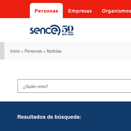
Pasar
al
Personas
Empresas
Organismo
contenido
principal
Inicio
»
Personas
»
Noticias
Resultados de búsqueda: