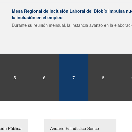
Mesa Regional de Inclusión Laboral del Biobío impulsa nu
la inclusión en el empleo
Durante su reunión mensual, la instancia avanzó en la elaboraci
5
6
7
8
ción Pública
Empleos Públicos
Anuario Estadístico Sence
Solicitud Audiencias y