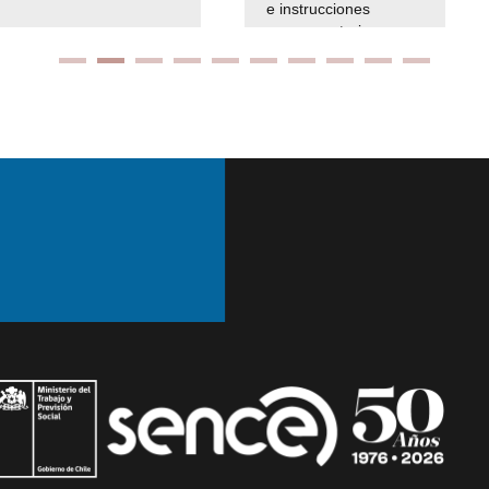
e instrucciones
presuspuetarias
Ir arriba