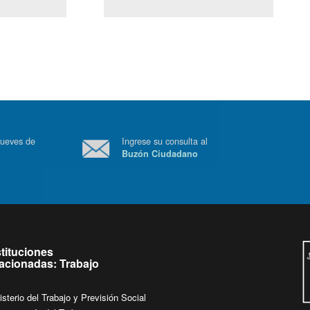
(Servicio Civil)
Ley Lobby
 a jueves de
Ingrese su consulta al
Buzón Ciudadano
.
stituciones
lacionadas: Trabajo
isterio del Trabajo y Previsión Social