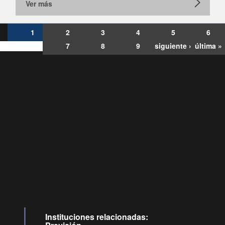
Ver más
1
2
3
4
5
6
7
8
9
siguiente ›
última »
Consultas
Buzón
por:
Ciudadano
6007120028, ✽8088
y
Videollamadas
Instituciones relacionadas: