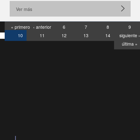
Ver más
« primero
‹ anterior
6
7
8
9
10
11
12
13
14
siguiente ›
última »
Consultas
Buzón
por:
Ciudadano
6007120028, ✽8088
y
Videollamadas