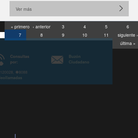
Ver más
« primero
‹ anterior
3
4
5
6
7
8
9
10
11
siguiente ›
última »
Consultas
Buzón
por:
Ciudadano
6007120028, ✽8088
y
Videollamadas