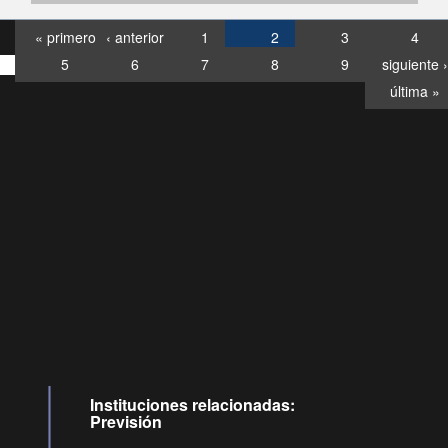
« primero
‹ anterior
1
2
3
4
5
6
7
8
9
siguiente ›
última »
Consultas
Buzón
por:
Ciudadano
6007120028, ✽8088
y
Videollamadas
Instituciones relacionadas:
Previsión