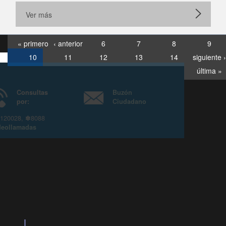
Ver más
« primero
‹ anterior
6
7
8
9
10
11
12
13
14
siguiente ›
última »
Consultas
Buzón
por:
Ciudadano
6007120028, ✽8088
y
Videollamadas