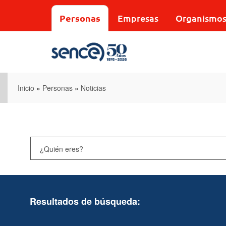
Pasar
al
Personas
Empresas
Organismo
contenido
principal
Inicio
»
Personas
»
Noticias
Resultados de búsqueda: