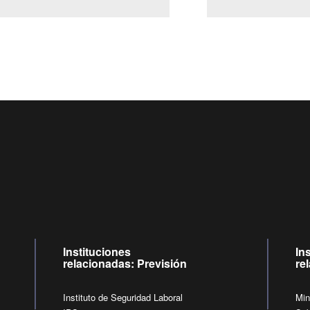
Centro de llamadas: 6007120028, Celular ✽8088 de lunes a jueves de
09:00 a 18:00 horas y viernes de 09:00 a 17:00 horas.
de lunes a viernes de 09:00 a 17:00 horas.
Videollamadas
Instituciones
In
relacionadas: Previsión
re
Instituto de Seguridad Laboral
Min