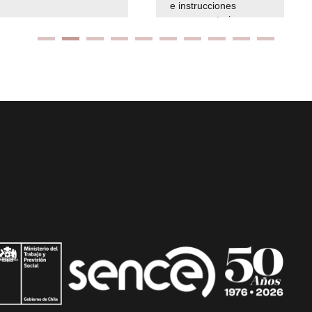
e instrucciones
presuspuetarias