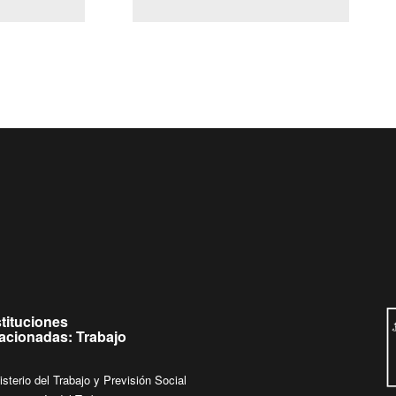
(Servicio Civil)
Ley Lobby
Ingrese su consulta al
Buzón Ciudadano
stituciones
lacionadas: Trabajo
isterio del Trabajo y Previsión Social