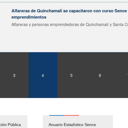
Alfareras de Quinchamalí se capacitaron con curso Sence 
emprendimientos
Alfareras y personas emprendedoras de Quinchamalí y Santa Cr
3
4
5
6
ción Pública
Empleos Públicos
Anuario Estadístico Sence
Solicitud Audiencias y