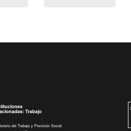
(Servicio Civil)
Ley Lobby
Ingrese su consulta al
Buzón Ciudadano
stituciones
lacionadas: Trabajo
isterio del Trabajo y Previsión Social