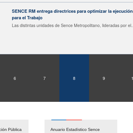
SENCE RM entrega directrices para optimizar la ejecució
para el Trabajo
Las distintas unidades de Sence Metropolitano, lideradas por el..
6
7
8
9
ción Pública
Empleos Públicos
Anuario Estadístico Sence
Solicitud Audiencias y