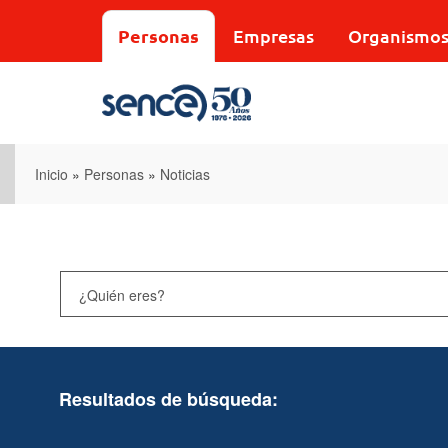
Pasar
al
Personas
Empresas
Organismo
contenido
principal
Inicio
»
Personas
»
Noticias
Resultados de búsqueda: