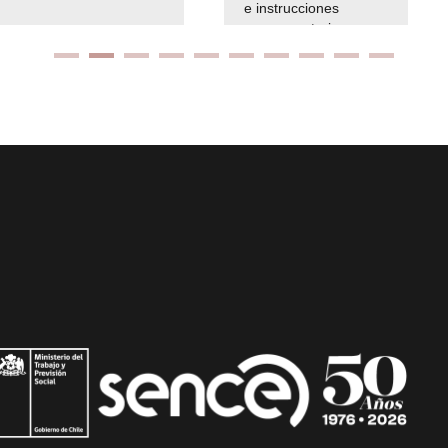
e instrucciones
presuspuetarias