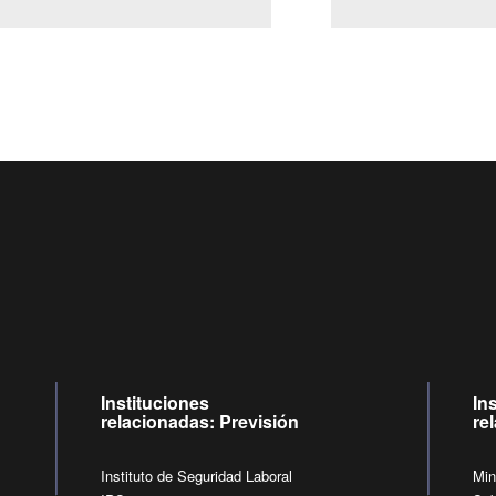
Centro de llamadas: 6007120028, Celular ✽8088 de lunes a jueves de
09:00 a 18:00 horas y viernes de 09:00 a 17:00 horas.
de lunes a viernes de 09:00 a 17:00 horas.
Videollamadas
Instituciones
In
relacionadas: Previsión
re
Instituto de Seguridad Laboral
Min