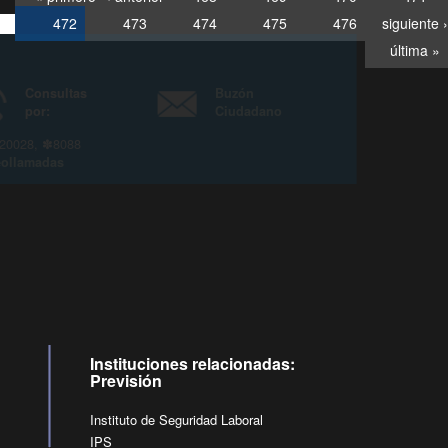
472
473
474
475
476
siguiente ›
última »
Consultas
Buzón
por:
Ciudadano
6007120028, ✽8088
y
Videollamadas
Instituciones relacionadas:
Previsión
Instituto de Seguridad Laboral
IPS