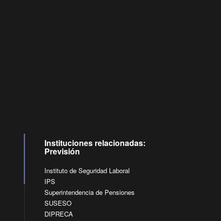
Consultas
Buzón
por:
Ciudadano
6007120028, ✽8088
y
Videollamadas
Instituciones relacionadas:
Previsión
Instituto de Seguridad Laboral
IPS
Superintendencia de Pensiones
SUSESO
DIPRECA