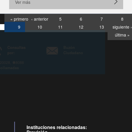
Ver más
« primero
‹ anterior
5
6
7
8
9
10
11
12
13
siguiente ›
última »
Consultas
Buzón
por:
Ciudadano
6007120028, ✽8088
y
Videollamadas
Instituciones relacionadas: