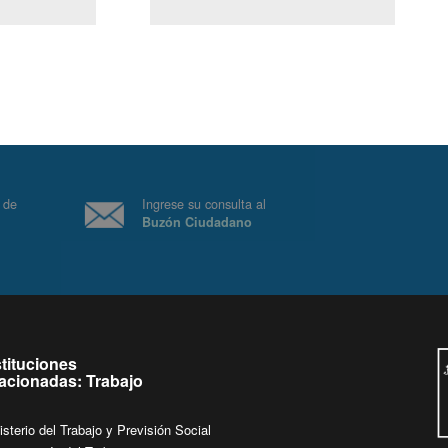
(Servicio Civil)
Ley Lobby
 a jueves de
Ingrese su consulta al
Buzón Ciudadano
.
stituciones
lacionadas: Trabajo
isterio del Trabajo y Previsión Social