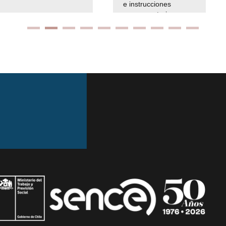
e instrucciones
presuspuetarias
Ir arriba