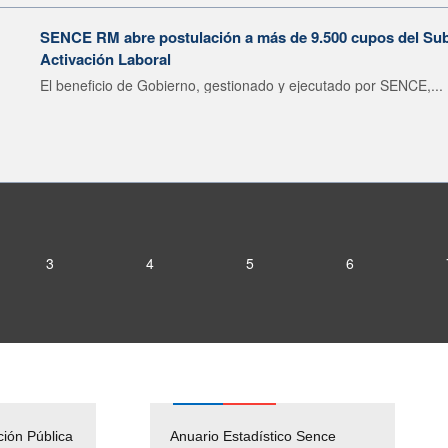
SENCE RM abre postulación a más de 9.500 cupos del Subsi
Activación Laboral
El beneficio de Gobierno, gestionado y ejecutado por SENCE,...
3
4
5
6
ción Pública
Empleos Públicos
Anuario Estadístico Sence
Solicitud Audiencias y