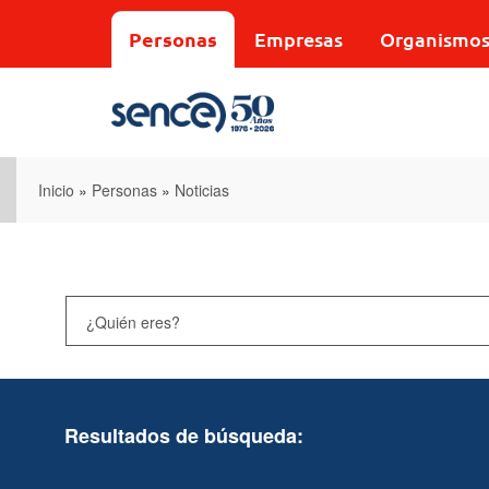
Pasar
al
Personas
Empresas
Organismo
contenido
principal
Inicio
»
Personas
»
Noticias
Resultados de búsqueda: