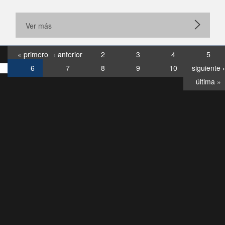
Ver más
« primero
‹ anterior
2
3
4
5
6
7
8
9
10
siguiente ›
última »
Consultas
Buzón
por:
Ciudadano
6007120028, ✽8088
y
Videollamadas